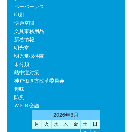
ペーパーレス
印刷
快適空間
文具事務用品
新着情報
明光堂
明光堂探検隊
未分類
熱中症対策
神戸働き方改革委員会
趣味
防災
ＷＥＢ会議
2026年8月
月
火
水
木
金
土
日