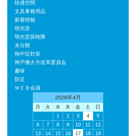
快適空間
文具事務用品
新着情報
明光堂
明光堂探検隊
未分類
熱中症対策
神戸働き方改革委員会
趣味
防災
ＷＥＢ会議
2026年4月
月
火
水
木
金
土
日
1
2
3
4
5
6
7
8
9
10
11
12
13
14
15
16
17
18
19