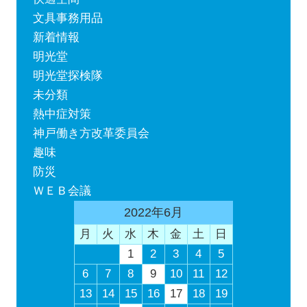
文具事務用品
新着情報
明光堂
明光堂探検隊
未分類
熱中症対策
神戸働き方改革委員会
趣味
防災
ＷＥＢ会議
2022年6月
月
火
水
木
金
土
日
1
2
3
4
5
6
7
8
9
10
11
12
13
14
15
16
17
18
19