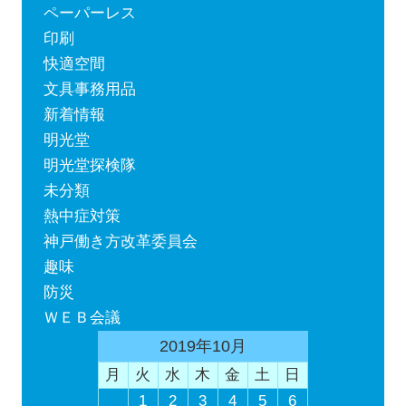
ペーパーレス
印刷
快適空間
文具事務用品
新着情報
明光堂
明光堂探検隊
未分類
熱中症対策
神戸働き方改革委員会
趣味
防災
ＷＥＢ会議
2019年10月
月
火
水
木
金
土
日
1
2
3
4
5
6