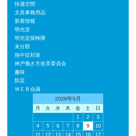
快適空間
文具事務用品
新着情報
明光堂
明光堂探検隊
未分類
熱中症対策
神戸働き方改革委員会
趣味
防災
ＷＥＢ会議
2026年5月
月
火
水
木
金
土
日
1
2
3
4
5
6
7
8
9
10
11
12
13
14
15
16
17