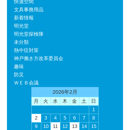
快適空間
文具事務用品
新着情報
明光堂
明光堂探検隊
未分類
熱中症対策
神戸働き方改革委員会
趣味
防災
ＷＥＢ会議
2026年2月
月
火
水
木
金
土
日
1
2
3
4
5
6
7
8
9
10
11
12
13
14
15