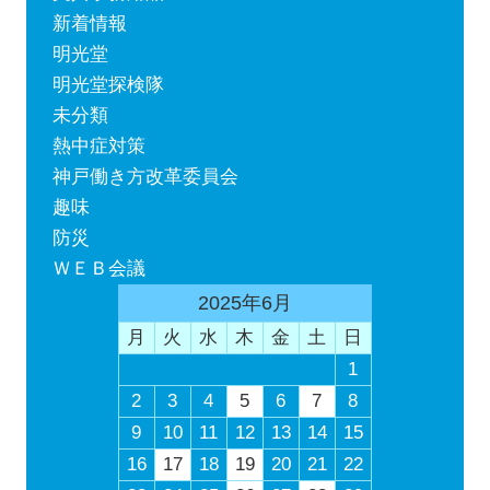
新着情報
明光堂
明光堂探検隊
未分類
熱中症対策
神戸働き方改革委員会
趣味
防災
ＷＥＢ会議
2025年6月
月
火
水
木
金
土
日
1
2
3
4
5
6
7
8
9
10
11
12
13
14
15
16
17
18
19
20
21
22