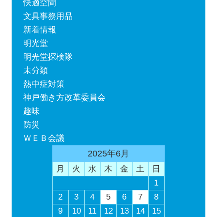
快適空間
文具事務用品
新着情報
明光堂
明光堂探検隊
未分類
熱中症対策
神戸働き方改革委員会
趣味
防災
ＷＥＢ会議
2025年6月
月
火
水
木
金
土
日
1
2
3
4
5
6
7
8
9
10
11
12
13
14
15