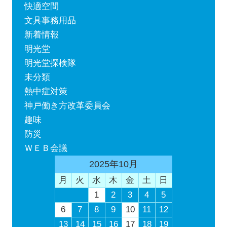
快適空間
文具事務用品
新着情報
明光堂
明光堂探検隊
未分類
熱中症対策
神戸働き方改革委員会
趣味
防災
ＷＥＢ会議
2025年10月
月
火
水
木
金
土
日
1
2
3
4
5
6
7
8
9
10
11
12
13
14
15
16
17
18
19