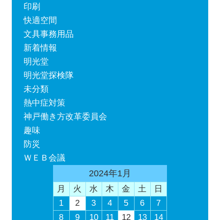
印刷
快適空間
文具事務用品
新着情報
明光堂
明光堂探検隊
未分類
熱中症対策
神戸働き方改革委員会
趣味
防災
ＷＥＢ会議
2024年1月
月
火
水
木
金
土
日
1
2
3
4
5
6
7
8
9
10
11
12
13
14