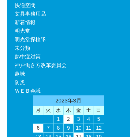
快適空間
文具事務用品
新着情報
明光堂
明光堂探検隊
未分類
熱中症対策
神戸働き方改革委員会
趣味
防災
ＷＥＢ会議
2023年3月
月
火
水
木
金
土
日
1
2
3
4
5
6
7
8
9
10
11
12
13
14
15
16
17
18
19