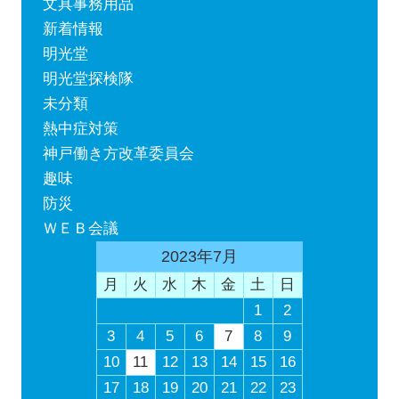
文具事務用品
新着情報
明光堂
明光堂探検隊
未分類
熱中症対策
神戸働き方改革委員会
趣味
防災
ＷＥＢ会議
2023年7月
月
火
水
木
金
土
日
1
2
3
4
5
6
7
8
9
10
11
12
13
14
15
16
17
18
19
20
21
22
23