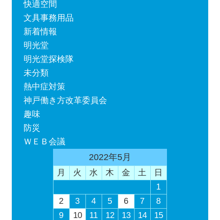
快適空間
文具事務用品
新着情報
明光堂
明光堂探検隊
未分類
熱中症対策
神戸働き方改革委員会
趣味
防災
ＷＥＢ会議
2022年5月
月
火
水
木
金
土
日
1
2
3
4
5
6
7
8
9
10
11
12
13
14
15