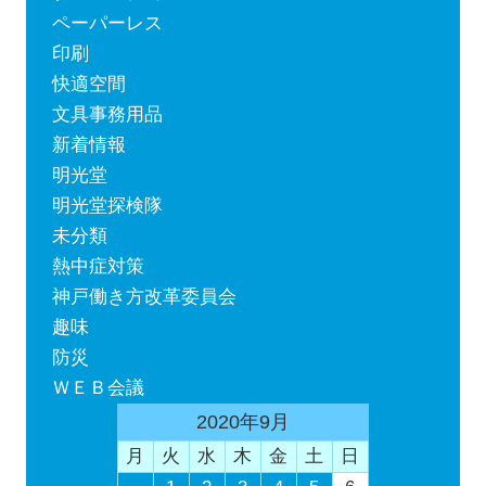
ペーパーレス
印刷
快適空間
文具事務用品
新着情報
明光堂
明光堂探検隊
未分類
熱中症対策
神戸働き方改革委員会
趣味
防災
ＷＥＢ会議
2020年9月
月
火
水
木
金
土
日