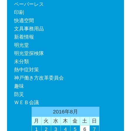
ペーパーレス
印刷
快適空間
文具事務用品
新着情報
明光堂
明光堂探検隊
未分類
熱中症対策
神戸働き方改革委員会
趣味
防災
ＷＥＢ会議
2016年8月
月
火
水
木
金
土
日
1
2
3
4
5
6
7