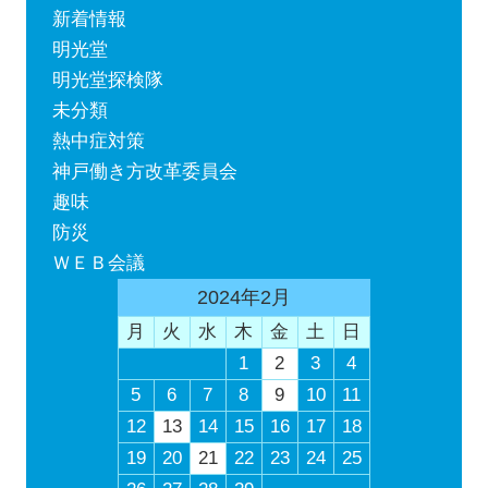
新着情報
明光堂
明光堂探検隊
未分類
熱中症対策
神戸働き方改革委員会
趣味
防災
ＷＥＢ会議
2024年2月
月
火
水
木
金
土
日
1
2
3
4
5
6
7
8
9
10
11
12
13
14
15
16
17
18
19
20
21
22
23
24
25