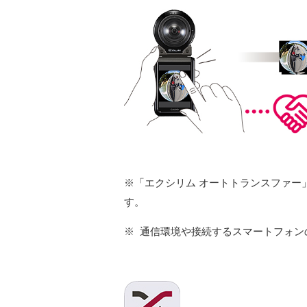
※
「エクシリム オートトランスファー」には
す。
※
通信環境や接続するスマートフォン